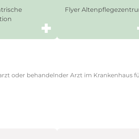
atrische
Flyer Altenpflege­zentr
tion
rzt oder behandelnder Arzt im Kranken­haus fü