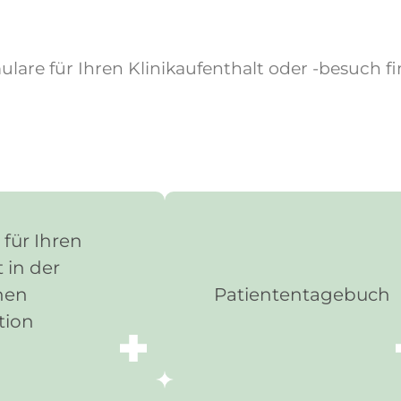
mulare für Ihren Klinikaufenthalt oder -besuch
 für Ihren
 in der
hen
Patiententagebuch
tion