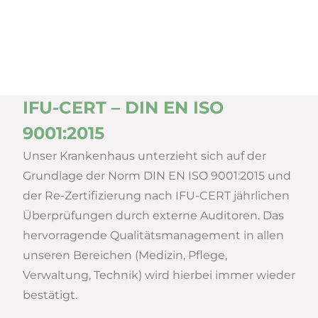
IFU-CERT – DIN EN ISO
Qu
9001:2015
Das 
Beso
Unser Kranken­haus unterzieht sich auf der
den 
Grundlage der Norm DIN EN ISO 9001:2015 und
bun
der Re-Zertifizierung nach IFU-CERT jährlichen
für 
Überprüfungen durch externe Auditoren. Das
wir
hervorragende Qualitäts­management in allen
Geri
unseren Bereichen (Medizin, Pflege,
reg
Verwaltung, Technik) wird hierbei immer wieder
bestätigt.