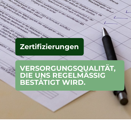
Zerti­fi­zierungen
VER­SOR­GUNGS­QUALITÄT,
DIE UNS REGELMÄSSIG B
ESTÄTIGT WIRD.